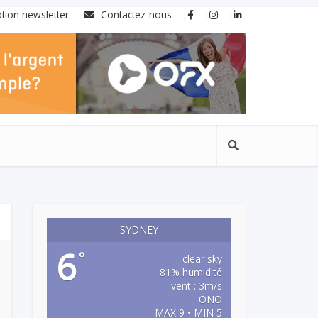
ption newsletter
Contactez-nous
SYDNEY
6
°
clear sky
81% humidité
vent : 3m/s
ONO
MAX 9 • MIN 5