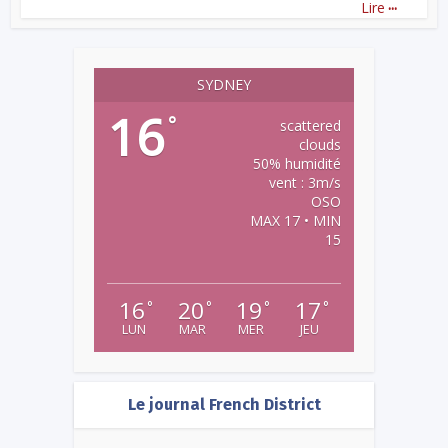
...
Lire
SYDNEY
16
°
scattered
clouds
50% humidité
vent : 3m/s
OSO
MAX 17 • MIN
15
16
20
19
17
°
°
°
°
LUN
MAR
MER
JEU
Le journal French District