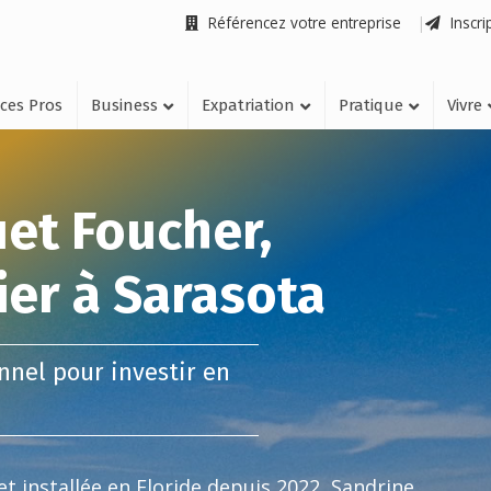
Référencez votre entreprise
Inscri
ices Pros
Business
Expatriation
Pratique
Vivre
et Foucher,
er à Sarasota
nnel pour investir en
t installée en Floride depuis 2022, Sandrine