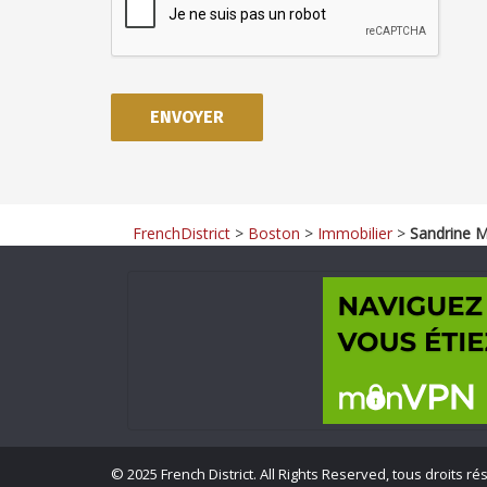
FrenchDistrict
>
Boston
>
Immobilier
>
Sandrine M
©
2025 French District. All Rights Reserved, tous droits ré