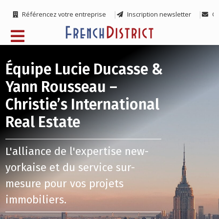
Référencez votre entreprise
Inscription newsletter
Co
Équipe Lucie Ducasse &
Yann Rousseau –
Christie’s International
Real Estate
L'alliance de l'expertise new-
yorkaise et du service sur-
mesure pour vos projets
immobiliers.