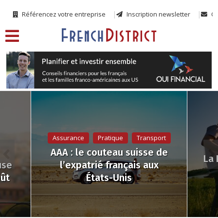
Référencez votre entreprise
Inscription newsletter
Co
Assurance
Pratique
Transport
AAA : le couteau suisse de
La 
use
l’expatrié français aux
oût
États-Unis