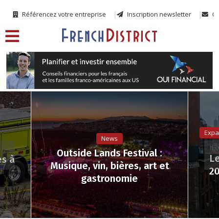
Référencez votre entreprise
Inscription newsletter
Co
Expa
News
Outside Lands Festival :
Le
es à
Musique, vin, bières, art et
20
gastronomie