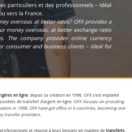
es particuliers et des professionnels – Idéal
u vers la France.
ey overseas at better rates? OFX provides a
ur money overseas, at better exchange rates
s. The company provides online currency
or consumer and business clients – Ideal for
ngères en ligne
. depuis sa création en 1998, OFX s’est implanté
ociétés de transfert d’argent en ligne. OFX
focuses on providing
eation in 1998, OFX have got office in 6 countries, becoming one
ey transfer providers.
 professionnels et répond à leurs besoins en matière de
transferts