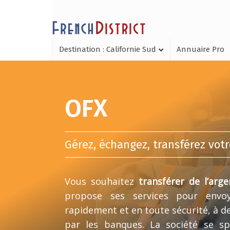
Destination : Californie Sud
Annuaire Pro
OFX
Gérez, échangez, transférez votr
Vous souhaitez
transférer de l’arge
propose ses services pour envoye
rapidement et en toute sécurité, à d
par les banques. La société se sp