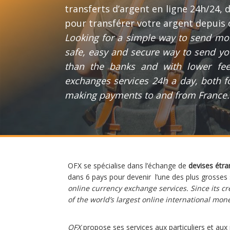
transferts d’argent en ligne 24h/24, d
pour transférer votre argent depuis o
Looking for a simple way to send mon
safe, easy and secure way to send yo
than the banks and with lower fee
exchanges services 24h a day, both f
making payments to and from France.
OFX se spécialise dans l’échange de
devises étra
dans 6 pays pour devenir l’une des plus grosses s
online currency exchange services. Since its cr
of the world’s largest online international mon
OFX
propose ses services aux particuliers et aux