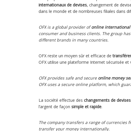
internationaux de devises
, changement de devise
dans le monde et de nombreuses filiales dans dif
OFX is a global provider of
online internationa
consumer and business clients. The group has 
different brands in many countries.
OFX reste un moyen sûr et efficace de
transférer
OFX utilise une plateforme Internet sécurisée et
OFX provides safe and secure
online money se
OFX uses a secure online platform, which guara
La société effectue des
changements de devises
l’argent de façon
simple et rapide
.
The company transfers a range of currencies fr
transfer your money internationally.