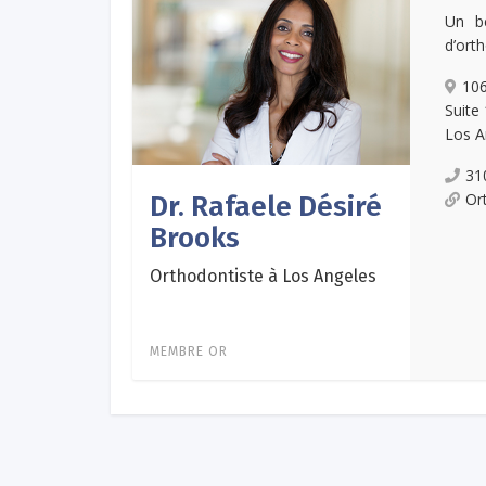
Un be
d’ort
106
Suite
Los A
31
Or
Dr. Rafaele Désiré
Brooks
Orthodontiste à Los Angeles
MEMBRE OR