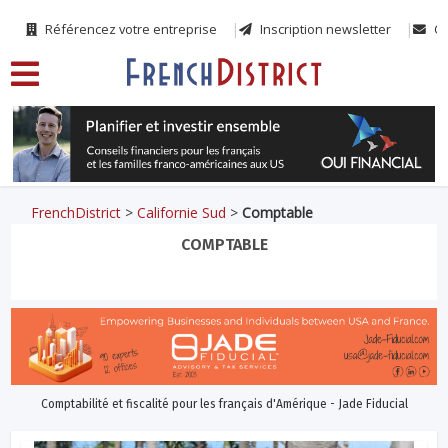
Référencez votre entreprise
Inscription newsletter
Co
FrenchDistrict
>
Californie Sud
>
Comptable
COMPTABLE
Comptabilité et fiscalité pour les français d'Amérique - Jade Fiducial