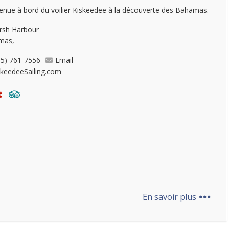
enue à bord du voilier Kiskeedee à la découverte des Bahamas.
rsh Harbour
mas,
05) 761-7556
Email
skeedeeSailing.com
...
En savoir plus