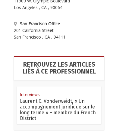
11900 W. Olympic Boulevard
Los Angeles
,
CA
,
90064
San Francisco Office
201 California Street
San Francisco
,
CA
,
94111
RETROUVEZ LES ARTICLES
LIÉS À CE PROFESSIONNEL
Interviews
Laurent C. Vonderweidt, « Un
accompagnement juridique sur le
long terme » – membre du French
District