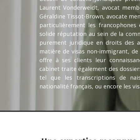
Laurent Vonderweidt, avocat membre
Géraldine Tissot-Brown, avocate mem
particulièrement les francophones 
solide réputation au sein de la com
purement juridique en droits des a
matière de visas non-immigrant, de c
offre à ses clients leur connaissa
cabinet traite également des dossiers
tel que les transcriptions de nai
nationalité français, ou encore les vi