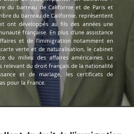
 du barreau de Californie et de Paris et
bre du barreau de Californie, représentent
et ont développés au fils des années une
munauté française. En plus d’une assistance
ffaires et de l’immigration notamment en
arte verte et de naturalisation, le cabinet
nce du milieu des affaires américaines. Le
 relevant du droit français de la nationalité
ssance et de mariage, les certificats de
sas pour la France.