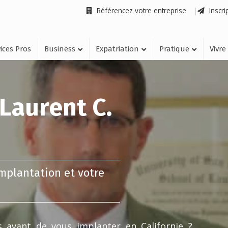
Référencez votre entreprise
Inscri
ices Pros
Business
Expatriation
Pratique
Vivre
 Laurent C.
implantation et votre
is avant de vous implanter en Californie ?