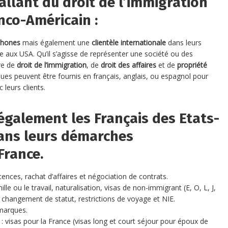
llant du droit de l’immigration
anco-Américain :
phones
mais également une
clientèle internationale
dans leurs
le aux USA. Qu’il s’agisse de représenter une société ou des
re de
droit de l’immigration
, de
droit des affaires
et de
propriété
iques peuvent être fournis en français, anglais, ou espagnol pour
leurs clients.
galement les Français des Etats-
dans leurs démarches
France.
icences, rachat d’affaires et négociation de contrats.
ille ou le travail, naturalisation, visas de non-immigrant (E, O, L, J,
et changement de statut, restrictions de voyage et NIE.
 marques.
: visas pour la France (visas long et court séjour pour époux de