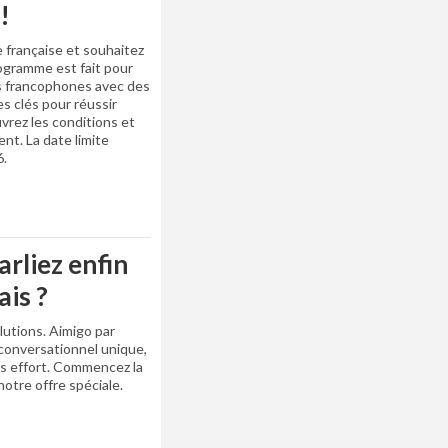
!
 française et souhaitez
ogramme est fait pour
nts francophones avec des
es clés pour réussir
vrez les conditions et
nt. La date limite
6.
arliez enfin
is ?
utions. Aimigo par
conversationnel unique,
ns effort. Commencez la
otre offre spéciale.