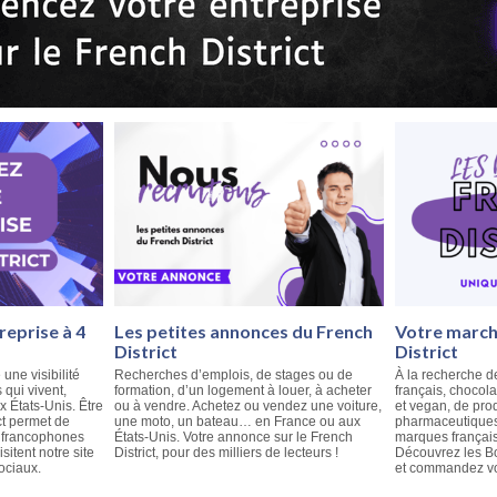
reprise à 4
Les petites annonces du French
Votre marché
District
District
 une visibilité
Recherches d’emplois, de stages ou de
À la recherche d
qui vivent,
formation, d’un logement à louer, à acheter
français, chocola
ux États-Unis. Être
ou à vendre. Achetez ou vendez une voiture,
et vegan, de pro
ct permet de
une moto, un bateau… en France ou aux
pharmaceutiques
e francophones
États-Unis. Votre annonce sur le French
marques français
isitent notre site
District, pour des milliers de lecteurs !
Découvrez les Bo
ociaux.
et commandez vos