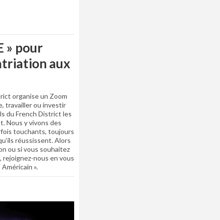
 » pour
triation aux
trict organise un Zoom
, travailler ou investir
s du French District les
t. Nous y vivons des
rfois touchants, toujours
u’ils réussissent. Alors
ion ou si vous souhaitez
, rejoignez-nous en vous
 Américain ».