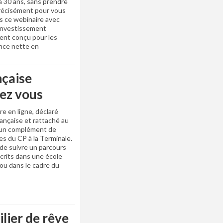
à 30 ans, sans prendre
précisément pour vous
s ce webinaire avec
’investissement
ment conçu pour les
ance nette en
nçaise
hez vous
re en ligne, déclaré
rançaise et rattaché au
e un complément de
ves du CP à la Terminale.
de suivre un parcours
scrits dans une école
 ou dans le cadre du
lier de rêve