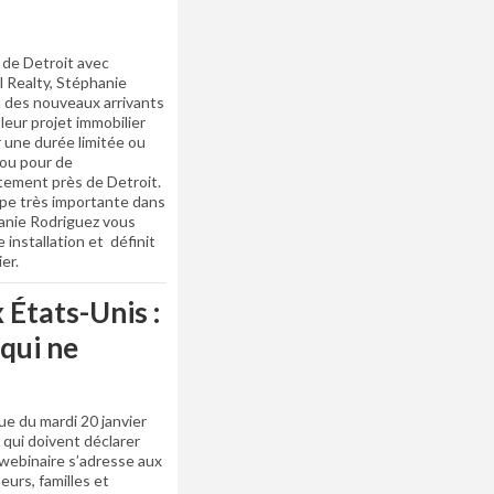
 de Detroit avec
l Realty, Stéphanie
on des nouveaux arrivants
leur projet immobilier
r une durée limitée ou
 ou pour de
tement près de Detroit.
pe très importante dans
hanie Rodriguez vous
installation et définit
er.
 États-Unis :
 qui ne
que du mardi 20 janvier
 qui doivent déclarer
 webinaire s’adresse aux
eurs, familles et