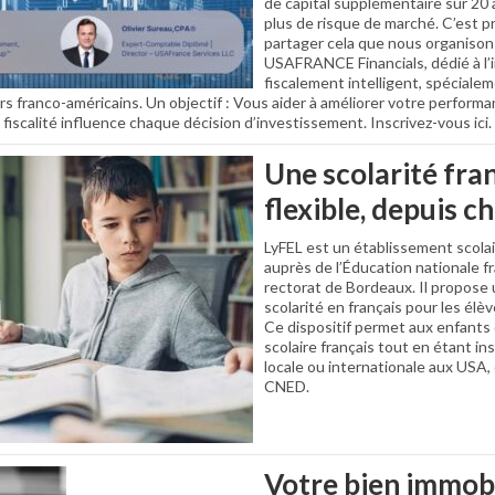
de capital supplémentaire sur 20 
plus de risque de marché. C’est 
partager cela que nous organison
USAFRANCE Financials, dédié à l
fiscalement intelligent, spéciale
rs franco-américains. Un objectif : Vous aider à améliorer votre perform
scalité influence chaque décision d’investissement. Inscrivez-vous ici.
Une scolarité fra
flexible, depuis c
LyFEL est un établissement scolai
auprès de l’Éducation nationale f
rectorat de Bordeaux. Il propos
scolarité en français pour les élè
Ce dispositif permet aux enfants 
scolaire français tout en étant in
locale ou internationale aux USA,
CNED.
Votre bien immobi