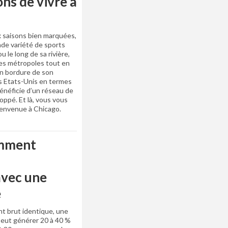
ons de vivre à
aux saisons bien marquées,
nde variété de sports
 le long de sa rivière,
ndes métropoles tout en
en bordure de son
es Etats-Unis en termes
énéficie d’un réseau de
ppé. Et là, vous vous
 bienvenue à Chicago.
mment
avec une
e
nt brut identique, une
peut générer 20 à 40 %