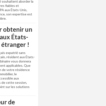
i souhaitent aborder la
res fiables et
PA aux États-Unis,
ce, son expertise est
ière.
r obtenir un
 aux États-
 étranger !
çais expatrié sans
ain, résident aux États-
ebinaire vous donnera
ent applicables. Que
on de votre résidence
mobilier, le
ccessible aux
s de cette session,
int sur les solutions
ur de