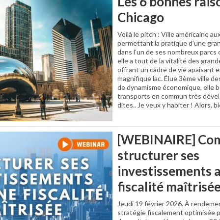
Les 6 bonnes rais
Chicago
Voilà le pitch : Ville américaine 
permettant la pratique d’une gra
dans l’un de ses nombreux parcs ou
elle a tout de la vitalité des gra
offrant un cadre de vie apaisant 
magnifique lac. Élue 3ème ville d
de dynamisme économique, elle b
transports en commun très dévelo
dites.. Je veux y habiter ! Alors,
[WEBINAIRE] Co
structurer ses
investissements 
fiscalité maîtrisé
Jeudi 19 février 2026. À rendeme
stratégie fiscalement optimisée 