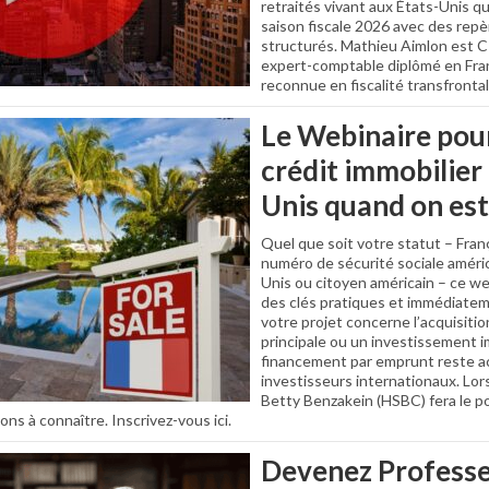
retraités vivant aux États-Unis qu
saison fiscale 2026 avec des repè
structurés. Mathieu Aimlon est C
expert-comptable diplômé en Fran
reconnue en fiscalité transfrontal
Le Webinaire pou
crédit immobilier
Unis quand on est
Quel que soit votre statut – Fran
numéro de sécurité sociale améric
Unis ou citoyen américain – ce w
des clés pratiques et immédiatem
votre projet concerne l’acquisiti
principale ou un investissement im
financement par emprunt reste a
investisseurs internationaux. Lor
Betty Benzakein (HSBC) fera le po
ons à connaître. Inscrivez-vous ici.
Devenez Professe