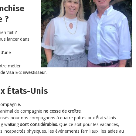
anchise
e ?
ien fait ?
ous lancer dans
 d’une
tre métier.
e visa E-2 investisseur
.
x États-Unis
compagnie.
 l’animal de compagnie
ne cesse de croître
.
nsés pour nos compagnons à quatre pattes aux États-Unis.
og walking
sont considérables
. Que ce soit pour les vacances,
es incapacités physiques, les événements familiaux, les aides au