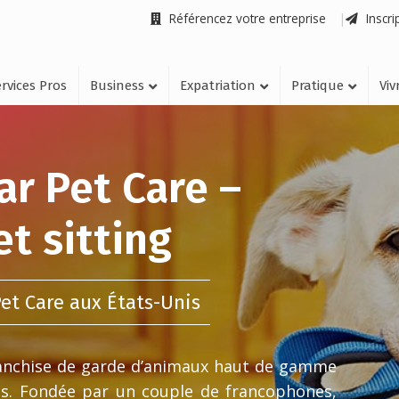
Référencez votre entreprise
Inscri
rvices Pros
Business
Expatriation
Pratique
Viv
ar Pet Care –
t sitting
Pet Care aux États-Unis
franchise de garde d’animaux haut de gamme
nis. Fondée par un couple de francophones,