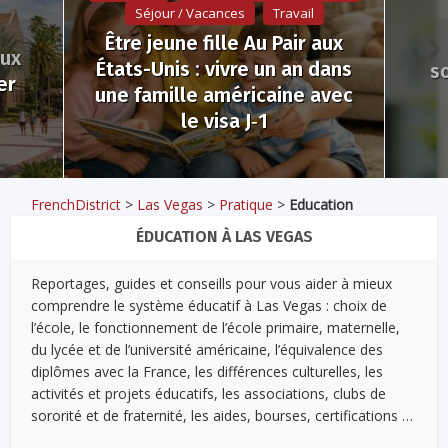
Séjour / Vacances
Travail
Être jeune fille Au Pair aux
aux
États-Unis : vivre un an dans
s
er
une famille américaine avec
le visa J‑1
FrenchDistrict
>
Las Vegas
>
Pratique
>
Education
ÉDUCATION À LAS VEGAS
Reportages, guides et conseills pour vous aider à mieux
comprendre le système éducatif à Las Vegas : choix de
l’école, le fonctionnement de l’école primaire, maternelle,
du lycée et de l’université américaine, l’équivalence des
diplômes avec la France, les différences culturelles, les
activités et projets éducatifs, les associations, clubs de
sororité et de fraternité, les aides, bourses, certifications …