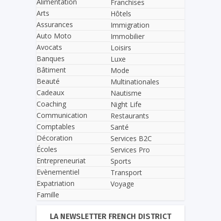
Alimentation
Franchises
Arts
Hôtels
Assurances
Immigration
Auto Moto
Immobilier
Avocats
Loisirs
Banques
Luxe
Bâtiment
Mode
Beauté
Multinationales
Cadeaux
Nautisme
Coaching
Night Life
Communication
Restaurants
Comptables
Santé
Décoration
Services B2C
Écoles
Services Pro
Entrepreneuriat
Sports
Evènementiel
Transport
Expatriation
Voyage
Famille
LA NEWSLETTER FRENCH DISTRICT