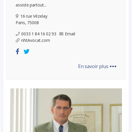
assiste partout...
16 rue Vézelay
Paris, 75008
0033 1 84 16 02 93
Email
nhtAvocat.com
...
En savoir plus