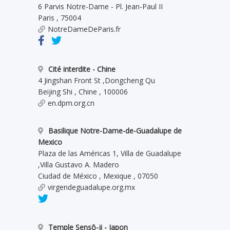
6 Parvis Notre-Dame - Pl. Jean-Paul II
Paris
,
75004
NotreDameDeParis.fr
Cité interdite - Chine
4 Jingshan Front St
,
Dongcheng Qu
Beijing Shi
,
Chine
,
100006
en.dpm.org.cn
Basilique Notre-Dame-de-Guadalupe de
Mexico
Plaza de las Américas 1, Villa de Guadalupe
,
Villa Gustavo A. Madero
Ciudad de México
,
Mexique
,
07050
virgendeguadalupe.org.mx
Temple Sensō-ji - Japon