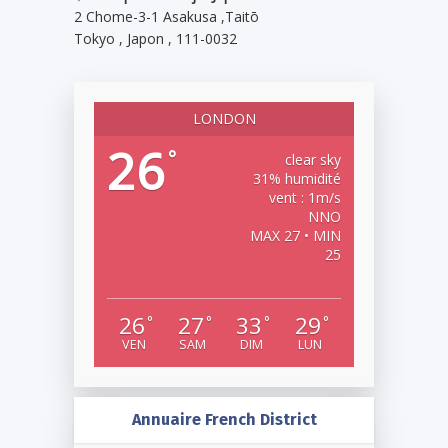
2 Chome-3-1 Asakusa
,
Taitō
Tokyo
,
Japon
,
111-0032
LONDON
26
°
clear sky
31% humidité
vent : 1m/s
NNO
MAX 27 • MIN
25
26
27
33
29
°
°
°
°
VEN
SAM
DIM
LUN
Annuaire French District