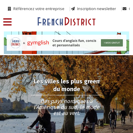
Référencez votre entreprise
Inscription newsletter
Co
Les villes les plus green
du monde
Des pays nordiques à
l’Amérique du sud, la mode
est au vert.