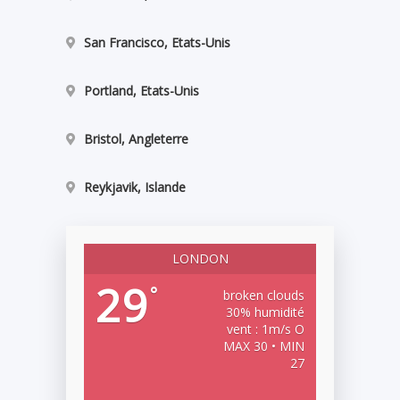
San Francisco, Etats-Unis
Portland, Etats-Unis
Bristol, Angleterre
Reykjavik, Islande
LONDON
29
°
broken clouds
30% humidité
vent : 1m/s O
MAX 30 • MIN
27