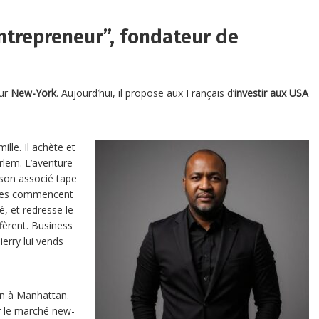
entrepreneur”, fondateur de
our
New-York
. Aujourd’hui, il propose aux Français d’
investir aux USA
lle. Il achète et
rlem. L’aventure
 son associé tape
lères commencent
é, et redresse le
ffèrent. Business
ierry lui vends
sin à Manhattan.
r le marché new-