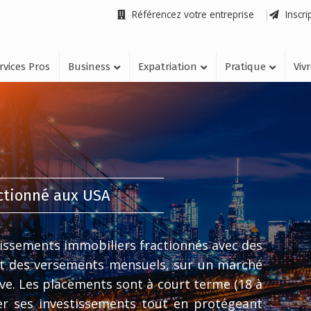
Référencez votre entreprise
Inscri
rvices Pros
Business
Expatriation
Pratique
Viv
actionné aux USA
issements immobiliers fractionnés avec des
t des versements mensuels, sur un marché
ve. Les placements sont à court terme (18 à
ier ses investissements tout en protégeant