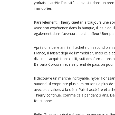
yorkais. Il arrête l’activité et investit dans un pre
immobilier.
Parallèlement, Thierry Gaetan a toujours une socié
Avec son expérience dans la banque, il les aide. I
également dans l’aventure de chauffeur Uber pe
Après une belle année, il achète un second bien a
France, il faisait déjà de l’immobilier, mais cela 
dizaine d’acquisitions). Il lit, suit des formati
Barbara Corcoran et il se prend de passion pour l
Il découvre un marché incroyable, hyper florissan
national. Il emprunte plusieurs millions à plus
avec plus-values à la clé !). Puis il accélère et a
Thierry continue, comme cela pendant 3 ans. Des p
fonctionne.
Enfin, Thierry souhaite franchir un nouveau palie