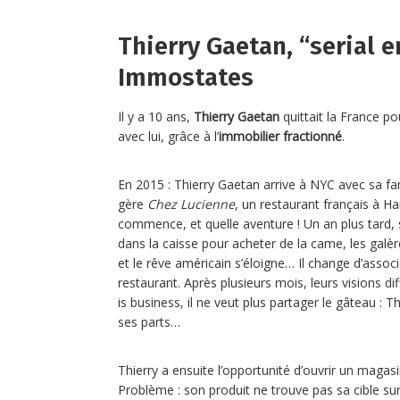
Thierry Gaetan, “serial 
Immostates
Il y a 10 ans,
Thierry Gaetan
quittait la France p
avec lui, grâce à l’
immobilier fractionné
.
En 2015 : Thierry Gaetan arrive à NYC avec sa fami
gère
Chez Lucienne
, un restaurant français à Ha
commence, et quelle aventure ! Un an plus tard,
dans la caisse pour acheter de la came, les ga
et le rêve américain s’éloigne… Il change d’associ
restaurant. Après plusieurs mois, leurs visions di
is business, il ne veut plus partager le gâteau : Th
ses parts…
Thierry a ensuite l’opportunité d’ouvrir un maga
Problème : son produit ne trouve pas sa cible su