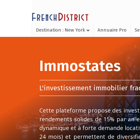
Destination : New York
Annuaire Pro
Se
Immostates
L'investissement immobilier fr
Cette plateforme propose des invest
rendements solides de 15% par an e
dynamique et à forte demande locati
24 mois) et permettent de diversif