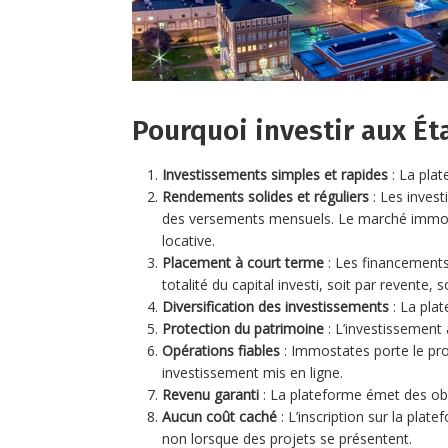
Pourquoi investir aux É
Investissements simples et rapides
: La plat
Rendements solides et réguliers
: Les inves
des versements mensuels. Le marché immobil
locative.
Placement à court terme
: Les financements 
totalité du capital investi, soit par revente,
Diversification des investissements
: La plat
Protection du patrimoine
: L’investissement
Opérations fiables
: Immostates porte le pro
investissement mis en ligne.
Revenu garanti
: La plateforme émet des obli
Aucun coût caché
: L’inscription sur la plate
non lorsque des projets se présentent.