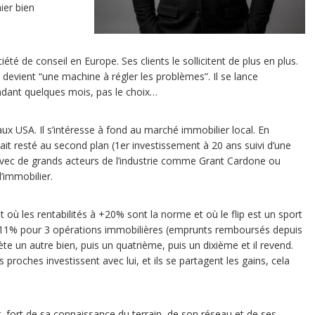
mier bien
té de conseil en Europe. Ses clients le sollicitent de plus en plus.
l devient “une machine à régler les problèmes”. Il se lance
ndant quelques mois, pas le choix…
ux USA. Il s’intéresse à fond au marché immobilier local. En
était resté au second plan (1er investissement à 20 ans suivi d’une
ons avec de grands acteurs de l’industrie comme Grant Cardone ou
’immobilier.
t où les rentabilités à +20% sont la norme et où le flip est un sport
 de 11% pour 3 opérations immobilières (emprunts remboursés depuis
chète un autre bien, puis un quatrième, puis un dixième et il revend.
roches investissent avec lui, et ils se partagent les gains, cela
r, fort de sa connaissance du terrain, de son réseau et de ses