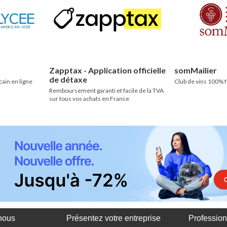
Zapptax - Application officielle
somMailier
de détaxe
ain en ligne
Club de vins 100% 
Remboursement garanti et facile de la TVA
sur tous vos achats en France
nous
Présentez votre entreprise
Profession