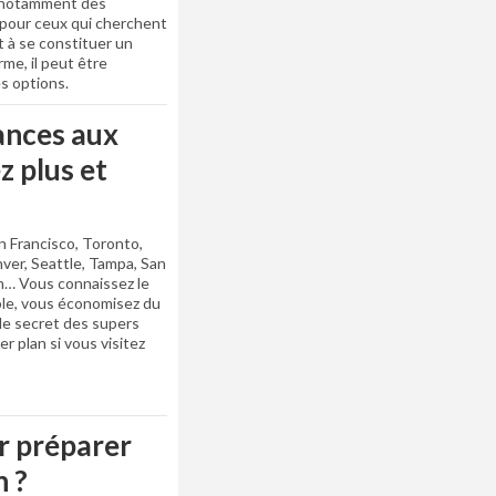
, notamment des
 pour ceux qui cherchent
t à se constituer un
rme, il peut être
s options.
ances aux
z plus et
n Francisco, Toronto,
nver, Seattle, Tampa, San
n… Vous connaissez le
uple, vous économisez du
le secret des supers
r plan si vous visitez
r préparer
n ?