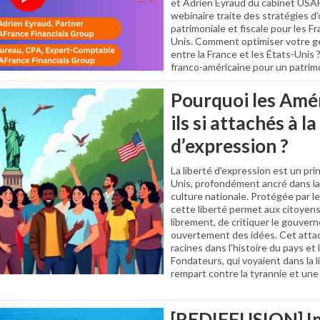
et Adrien Eyraud du cabinet USA
webinaire traite des stratégies d
patrimoniale et fiscale pour les Fr
Unis. Comment optimiser votre ge
entre la France et les États-Unis ?
franco-américaine pour un patrimo
Pourquoi les Amér
ils si attachés à la
d’expression ?
La liberté d'expression est un pri
Unis, profondément ancré dans la 
culture nationale. Protégée par
cette liberté permet aux citoyens
librement, de critiquer le gouver
ouvertement des idées. Cet att
racines dans l'histoire du pays et
Fondateurs, qui voyaient dans la 
rempart contre la tyrannie et une 
[REDIFFUSION] Im