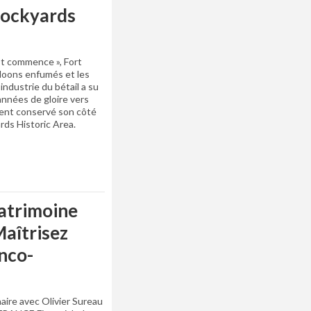
tockyards
st commence », Fort
loons enfumés et les
industrie du bétail a su
s années de gloire vers
ent conservé son côté
rds Historic Area.
atrimoine
Maîtrisez
anco-
naire avec Olivier Sureau