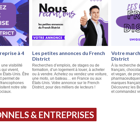
reprise à 4
Les petites annonces du French
Votre marché
District
District
 une visibilité
Recherches d’emplois, de stages ou de
À la recherche d
qui vivent,
formation, d’un logement à louer, à acheter
français, chocola
ux États-Unis. Être
ou à vendre. Achetez ou vendez une voiture,
et vegan, de pro
ct permet de
une moto, un bateau… en France ou aux
pharmaceutiques
e francophones
États-Unis. Votre annonce sur le French
marques français
isitent notre site
District, pour des milliers de lecteurs !
Découvrez les Bo
ociaux.
et commandez vos
NNELS & ENTREPRISES