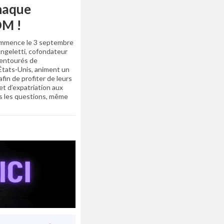
haque
OM !
commence le 3 septembre
ngeletti, cofondateur
 entourés de
 États-Unis, animent un
fin de profiter de leurs
et d’expatriation aux
es les questions, même