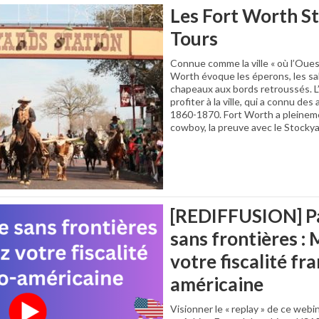
Les Fort Worth S
Tours
Connue comme la ville « où l’Oue
Worth évoque les éperons, les sa
chapeaux aux bords retroussés. L’
profiter à la ville, qui a connu de
1860-1870. Fort Worth a pleinem
cowboy, la preuve avec le Stockya
[REDIFFUSION] P
sans frontières : 
votre fiscalité fr
américaine
Visionner le « replay » de ce webi