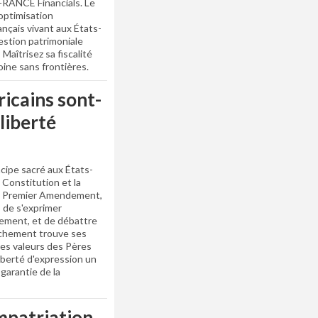
FRANCE Financials. Le
’optimisation
ançais vivant aux États-
stion patrimoniale
 Maîtrisez sa fiscalité
ine sans frontières.
icains sont-
 liberté
ncipe sacré aux États-
Constitution et la
 le Premier Amendement,
 de s'exprimer
nement, et de débattre
achement trouve ses
 les valeurs des Pères
liberté d'expression un
garantie de la
patriation,