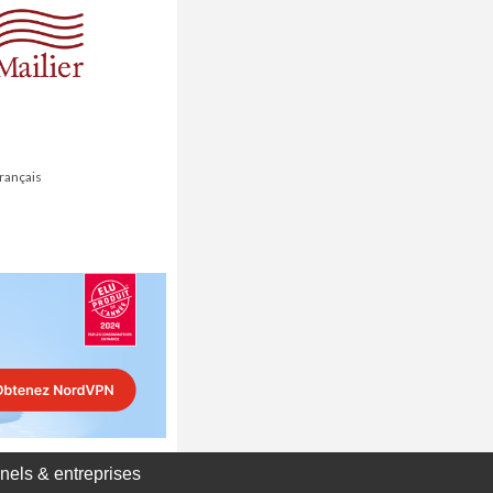
français
nels & entreprises