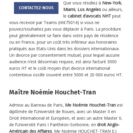
Que vous résidiez à
New-York
,
CONTACTEZ-NOUS
Miami
,
Los Angeles
ou ailleurs,
le
cabinet d’avocats NHT
peut
vous recevoir par Teams (nht75014) si vous ne
pouvez/souhaitez pas vous déplacer à Paris. La procédure
peut généralement se faire dans votre pays de résidence
ou en France, pour un coût très inférieur aux honoraires
pratiqués aux Etats-Unis dans les dossiers internationaux.
Un divorce par consentement mutuel, pour lequel aucune
audience n’est désormais requise, est ainsi facturé 3000
euros HT et le coût moyen d’un divorce international
contentieux oscille souvent entre 5000 et 20 000 euros HT.
Maître Noémie Houchet-Tran
Admise au Barreau de Paris,
Me Noémie Houchet-Tran
est
diplômée de l’Université de Rouen, avec un Master II en
Droit International et Européen, et avec un autre Master II,
de l’Université Paris I Panthéon-Sorbonne, en
droit Anglo-
Américain des Affaires
. Me Noémie HOUCHET-TRAN E.I.