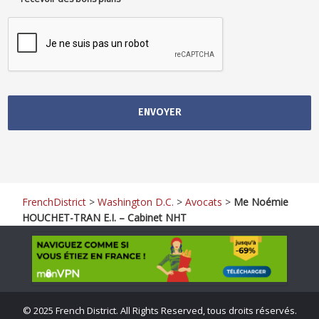
FrenchDistrict
>
Washington D.C.
>
Avocats
>
Me Noémie
HOUCHET-TRAN E.I. – Cabinet NHT
©
2025 French District. All Rights Reserved, tous droits réservés.