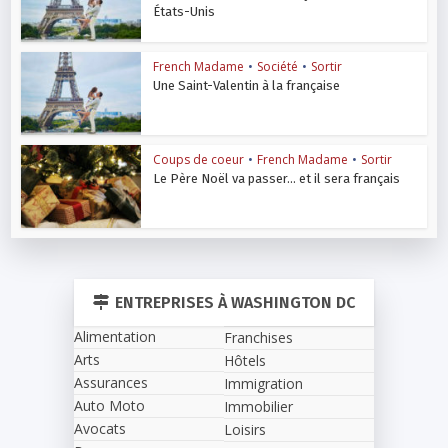
États-Unis
French Madame
•
Société
•
Sortir
Une Saint-Valentin à la française
Coups de coeur
•
French Madame
•
Sortir
Le Père Noël va passer… et il sera français
ENTREPRISES À WASHINGTON DC
Alimentation
Franchises
Arts
Hôtels
Assurances
Immigration
Auto Moto
Immobilier
Avocats
Loisirs