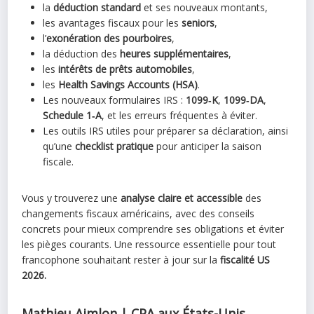
la
déduction standard
et ses nouveaux montants,
les avantages fiscaux pour les
seniors
,
l’
exonération des pourboires
,
la déduction des
heures supplémentaires
,
les
intérêts de prêts automobiles
,
les
Health Savings Accounts (HSA)
.
Les nouveaux formulaires IRS :
1099‑K
,
1099‑DA
,
Schedule 1‑A
, et les erreurs fréquentes à éviter.
Les outils IRS utiles pour préparer sa déclaration, ainsi
qu’une
checklist pratique
pour anticiper la saison
fiscale.
Vous y trouverez une
analyse claire et accessible
des
changements fiscaux américains, avec des conseils
concrets pour mieux comprendre ses obligations et éviter
les pièges courants. Une ressource essentielle pour tout
francophone souhaitant rester à jour sur la
fiscalité US
2026.
Mathieu Aimlon | CPA aux États-Unis,