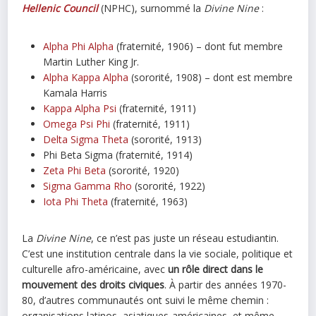
Hellenic Council
(NPHC), surnommé la
Divine Nine
:
Alpha Phi Alpha
(fraternité, 1906) – dont fut membre
Martin Luther King Jr.
Alpha Kappa Alpha
(sororité, 1908) – dont est membre
Kamala Harris
Kappa Alpha Psi
(fraternité, 1911)
Omega Psi Phi
(fraternité, 1911)
Delta Sigma Theta
(sororité, 1913)
Phi Beta Sigma (fraternité, 1914)
Zeta Phi Beta
(sororité, 1920)
Sigma Gamma Rho
(sororité, 1922)
Iota Phi Theta
(fraternité, 1963)
La
Divine Nine
, ce n’est pas juste un réseau estudiantin.
C’est une institution centrale dans la vie sociale, politique et
culturelle afro-américaine, avec
un rôle direct dans le
mouvement des droits civiques
. À partir des années 1970-
80, d’autres communautés ont suivi le même chemin :
organisations latinos, asiatiques-américaines, et même