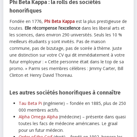
Phi Beta Kappa : la rolls des sociétés
honorifiques
Fondée en 1776,
Phi Beta Kappa
est la plus prestigieuse de
toutes.
Elle récompense l’excellence
dans les liberal arts et
les sciences, dans environ 290 universités. Seuls les 10 %
meilleurs étudiants y sont invités. Pas de maison
commune, pas de bizutage, pas de soirée à thème. Juste
une distinction sur votre CV qui dit immédiatement à votre
futur employeur : « Cette personne était dans le top de sa
promo. » Parmi ses membres célèbres : Jimmy Carter, Bill
Clinton et Henry David Thoreau.
Les autres sociétés honorifiques à connaître
Tau Beta Pi
(ingénierie) – fondée en 1885, plus de 250
000 membres actifs.
Alpha Omega Alpha
(médecine) – présente dans quasi
toutes les facs de médecine américaines. Le graal
pour un futur médecin.
Order of the Coif
(droit) – fondé en 1902, honore les