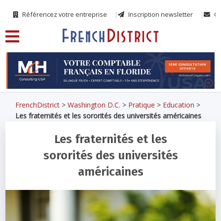
Référencez votre entreprise
Inscription newsletter
Co
FrenchDistrict
>
Washington D.C.
>
Pratique
>
Education
>
Les fraternités et les sororités des universités américaines
Les fraternités et les
sororités des universités
américaines