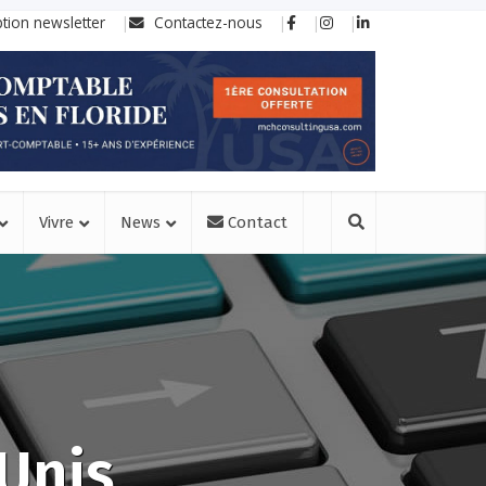
ption newsletter
Contactez-nous
Vivre
News
Contact
-Unis