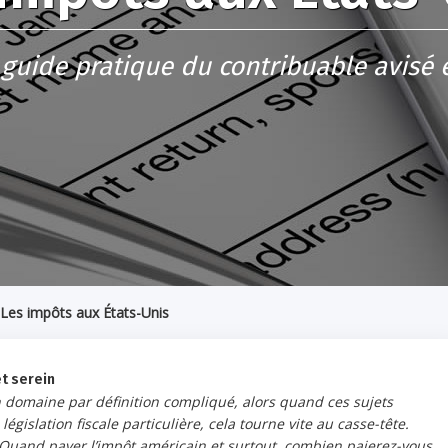
 guide pratique du contribuable avisé 
Les impôts aux États-Unis
et serein
un domaine par définition compliqué, alors quand ces sujets
gislation fiscale particulière, cela tourne vite au casse-tête.
Quand payer l’impôt américain et surtout, combien paierez-vous