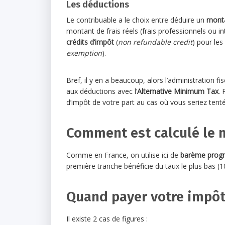
Les déductions
Le contribuable a le choix entre déduire un
monta
montant de frais réels (frais professionnels ou i
crédits d’impôt
(
non refundable credit
) pour le
exemption
).
Bref, il y en a beaucoup, alors l’administration 
aux déductions avec l’
Alternative Minimum Tax
.
d’impôt de votre part au cas où vous seriez tent
Comment est calculé le 
Comme en France, on utilise ici de
barème progr
première tranche bénéficie du taux le plus bas (10
Quand payer votre impôt
Il existe 2 cas de figures :