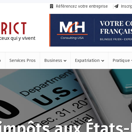
Référencez votre entreprise
Inscri
ceux qui y vivent
o
Services Pros
Business
Expatriation
Pratique
impôts aux États