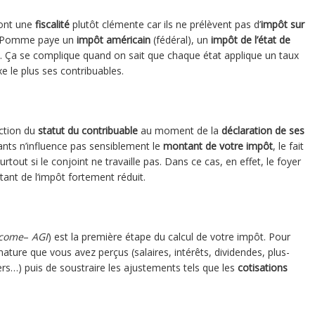
 ont une
fiscalité
plutôt clémente car ils ne prélèvent pas d’
impôt sur
se Pomme paye un
impôt américain
(fédéral), un
impôt de l’état de
YC. Ça se complique quand on sait que chaque état applique un taux
xe le plus ses contribuables.
ction du
statut du contribuable
au moment de la
déclaration de ses
fants n’influence pas sensiblement le
montant de votre impôt
, le fait
rtout si le conjoint ne travaille pas. Dans ce cas, en effet, le foyer
tant de l‘impôt fortement réduit.
ncome
–
AGI
) est la première étape du calcul de votre impôt. Pour
 nature que vous avez perçus (salaires, intérêts, dividendes, plus-
ers…) puis de soustraire les ajustements tels que les
cotisations