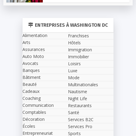
ENTREPRISES À WASHINGTON DC
Alimentation
Franchises
Arts
Hôtels
Assurances
Immigration
Auto Moto
Immobilier
Avocats
Loisirs
Banques
Luxe
Bâtiment
Mode
Beauté
Multinationales
Cadeaux
Nautisme
Coaching
Night Life
Communication
Restaurants
Comptables
Santé
Décoration
Services B2C
Écoles
Services Pro
Entrepreneuriat
Sports