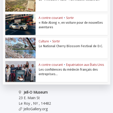
A contre-courant
•
Sortir
« Ride Along », en voiture pour de nouvelles
aventures
Culture
•
Sortir
Le National Cherry Blossom Festival de D.C.
A contre-courant
•
Expatriation aux États-Unis
Les confidences du médecin français des
entreprises...
Jell-O Museum
23 E. Main St
Le Roy
,
NY
,
14482
JelloGallery.org