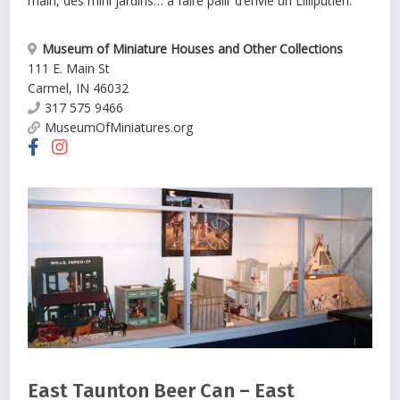
main, des mini jardins… à faire pâlir d’envie un Lilliputien.
Museum of Miniature Houses and Other Collections
111 E. Main St
Carmel
,
IN
46032
317 575 9466
MuseumOfMiniatures.org
East Taunton Beer Can – East