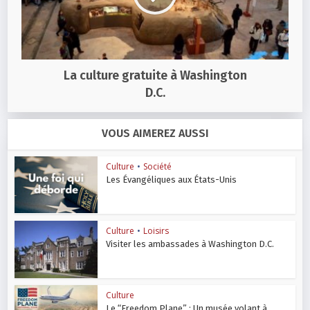
La culture gratuite à Washington
D.C.
VOUS AIMEREZ AUSSI
Culture
•
Société
Les Évangéliques aux États-Unis
Culture
•
Loisirs
Visiter les ambassades à Washington D.C.
Culture
Le “Freedom Plane” : Un musée volant à...