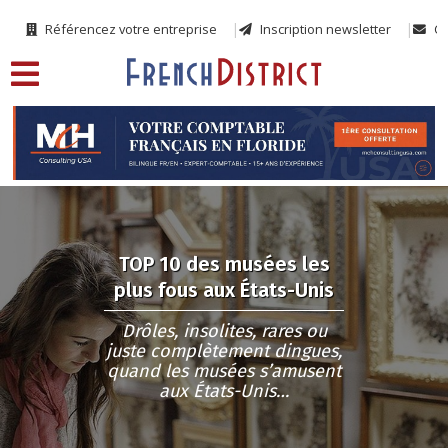
Référencez votre entreprise
Inscription newsletter
Co
TOP 10 des musées les
plus fous aux États-Unis
Drôles, insolites, rares ou
juste complètement dingues,
quand les musées s’amusent
aux États-Unis…