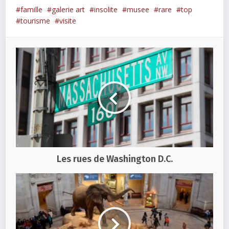
famille
galerie art
insolite
musee
rare
top
tourisme
visite
Les rues de Washington D.C.