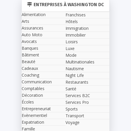
ENTREPRISES À WASHINGTON DC
Alimentation
Franchises
Arts
Hôtels
Assurances
Immigration
Auto Moto
Immobilier
Avocats
Loisirs
Banques
Luxe
Bâtiment
Mode
Beauté
Multinationales
Cadeaux
Nautisme
Coaching
Night Life
Communication
Restaurants
Comptables
Santé
Décoration
Services B2C
Écoles
Services Pro
Entrepreneuriat
Sports
Evènementiel
Transport
Expatriation
Voyage
Famille