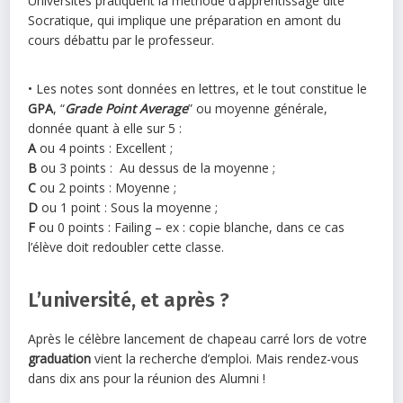
Universités pratiquent la méthode d’apprentissage dite
Socratique, qui implique une préparation en amont du
cours débattu par le professeur.
• Les notes sont données en lettres, et le tout constitue le
GPA
, “
Grade Point Average
” ou moyenne générale,
donnée quant à elle sur 5 :
A
ou 4 points : Excellent ;
B
ou 3 points : Au dessus de la moyenne ;
C
ou 2 points : Moyenne ;
D
ou 1 point : Sous la moyenne ;
F
ou 0 points : Failing – ex : copie blanche, dans ce cas
l’élève doit redoubler cette classe.
L’université, et après ?
Après le célèbre lancement de chapeau carré lors de votre
graduation
vient la recherche d’emploi. Mais rendez-vous
dans dix ans pour la réunion des Alumni !