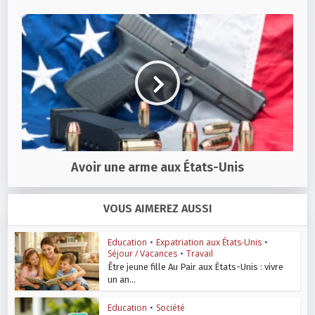
Avoir une arme aux États-Unis
VOUS AIMEREZ AUSSI
Education
•
Expatriation aux États-Unis
•
Séjour / Vacances
•
Travail
Être jeune fille Au Pair aux États-Unis : vivre
un an...
Education
•
Société