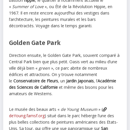
bastion
hippie
, le quartier a notamment accueilli le
«
Summer of Love
», ou Été de la Révolution Hippie, en
1967. Il en reste encore aujourd’hui des vestiges dans
l’architecture, les peintures murales et les bars
décontractés. Voyage dans le temps garanti.
Golden Gate Park
Direction ensuite, le Golden Gate Park, souvent comparé à
Central Park bien que plus petit. Oasis vert au milieu d’une
ville déjà bien «
green
», ce parc abrite de nombreux
édifices et attractions. On y trouve notamment
le
Conservatoire de Fleurs
, un
Jardin Japonais
, l’
Académie
des Sciences de Californie
et même des bisons pour les
amateurs de Westerns.
Le musée des beaux arts «
de Young Museum
» (
deYoung.famsf.org
) situé dans le parc héberge l’une des
plus belles collections de peintures américaines des Etats-
Unis. Sa tour, qui offre une vue panoramique sur
San