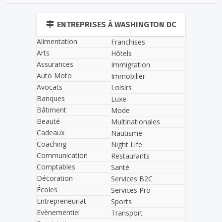
ENTREPRISES À WASHINGTON DC
Alimentation
Franchises
Arts
Hôtels
Assurances
Immigration
Auto Moto
Immobilier
Avocats
Loisirs
Banques
Luxe
Bâtiment
Mode
Beauté
Multinationales
Cadeaux
Nautisme
Coaching
Night Life
Communication
Restaurants
Comptables
Santé
Décoration
Services B2C
Écoles
Services Pro
Entrepreneuriat
Sports
Evènementiel
Transport