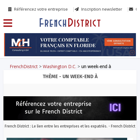
Référencez votre entreprise
Inscription newsletter
Co
FrenchDistrict
>
Washington D.C.
>
un week-end à
THÈME - UN WEEK-END À
French District : Le lien entre les entreprises et les expatriés. - French District