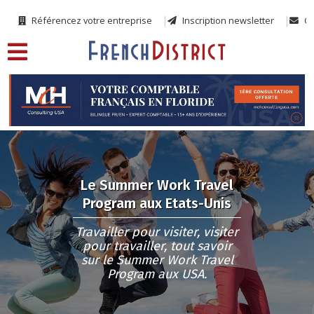
Référencez votre entreprise
Inscription newsletter
Co
Le Summer Work Travel
Program aux Etats-Unis
Travailler pour visiter, visiter
pour travailler, tout savoir
sur le Summer Work Travel
Program aux USA.