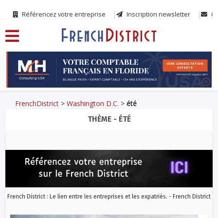
Référencez votre entreprise
Inscription newsletter
Co
FrenchDistrict
>
Washington D.C.
>
été
THÈME - ÉTÉ
French District : Le lien entre les entreprises et les expatriés. - French District