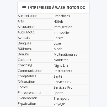
ENTREPRISES À WASHINGTON DC
Alimentation
Franchises
Arts
Hôtels
Assurances
Immigration
Auto Moto
Immobilier
Avocats
Loisirs
Banques
Luxe
Bâtiment
Mode
Beauté
Multinationales
Cadeaux
Nautisme
Coaching
Night Life
Communication
Restaurants
Comptables
Santé
Décoration
Services B2C
Écoles
Services Pro
Entrepreneuriat
Sports
Evènementiel
Transport
Expatriation
Voyage