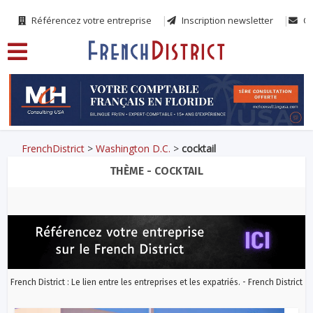
Référencez votre entreprise
Inscription newsletter
Co
FrenchDistrict
>
Washington D.C.
>
cocktail
THÈME - COCKTAIL
French District : Le lien entre les entreprises et les expatriés. - French District