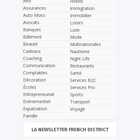
Arts
Hôtels
Assurances
Immigration
Auto Moto
Immobilier
Avocats
Loisirs
Banques
Luxe
Bâtiment
Mode
Beauté
Multinationales
Cadeaux
Nautisme
Coaching
Night Life
Communication
Restaurants
Comptables
Santé
Décoration
Services B2C
Écoles
Services Pro
Entrepreneuriat
Sports
Evènementiel
Transport
Expatriation
Voyage
Famille
LA NEWSLETTER FRENCH DISTRICT