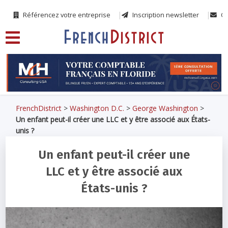
Référencez votre entreprise
Inscription newsletter
Co
FrenchDistrict
>
Washington D.C.
>
George Washington
>
Un enfant peut-il créer une LLC et y être associé aux États-
unis ?
Un enfant peut-il créer une
LLC et y être associé aux
États-unis ?