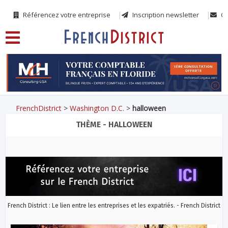
Référencez votre entreprise
Inscription newsletter
Co
FrenchDistrict
>
Washington D.C.
>
halloween
THÈME - HALLOWEEN
French District : Le lien entre les entreprises et les expatriés. - French District