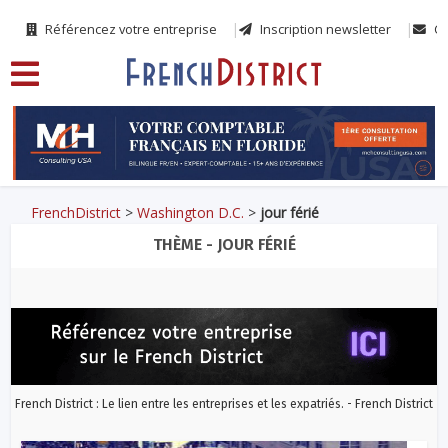
Référencez votre entreprise
Inscription newsletter
Co
FrenchDistrict
>
Washington D.C.
>
jour férié
THÈME - JOUR FÉRIÉ
French District : Le lien entre les entreprises et les expatriés. - French District