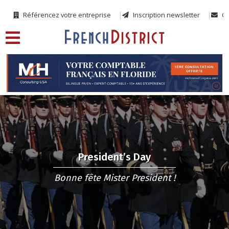
Référencez votre entreprise
Inscription newsletter
Co
President’s Day
Bonne fête Mister President !