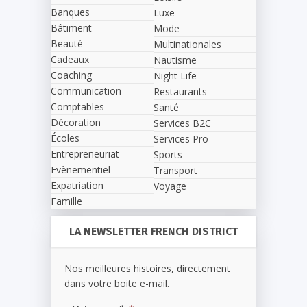
Banques
Luxe
Bâtiment
Mode
Beauté
Multinationales
Cadeaux
Nautisme
Coaching
Night Life
Communication
Restaurants
Comptables
Santé
Décoration
Services B2C
Écoles
Services Pro
Entrepreneuriat
Sports
Evènementiel
Transport
Expatriation
Voyage
Famille
LA NEWSLETTER FRENCH DISTRICT
Nos meilleures histoires, directement
dans votre boite e-mail.