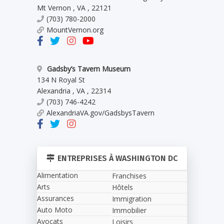
Mt Vernon
,
VA
,
22121
(703) 780-2000
MountVernon.org
Gadsby’s Tavern Museum
134 N Royal St
Alexandria
,
VA
,
22314
(703) 746-4242
AlexandriaVA.gov/GadsbysTavern
ENTREPRISES À WASHINGTON DC
Alimentation
Franchises
Arts
Hôtels
Assurances
Immigration
Auto Moto
Immobilier
Avocats
Loisirs