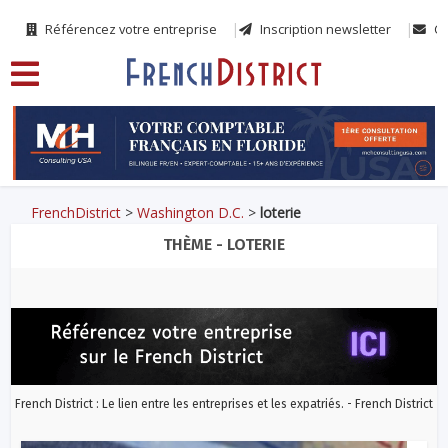
Référencez votre entreprise
Inscription newsletter
Co
FrenchDistrict
>
Washington D.C.
>
loterie
THÈME - LOTERIE
French District : Le lien entre les entreprises et les expatriés. - French District