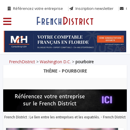
Référencez votre entreprise
Inscription newsletter
Co
FrenchDistrict
>
Washington D.C.
>
pourboire
THÈME - POURBOIRE
French District : Le lien entre les entreprises et les expatriés. - French District