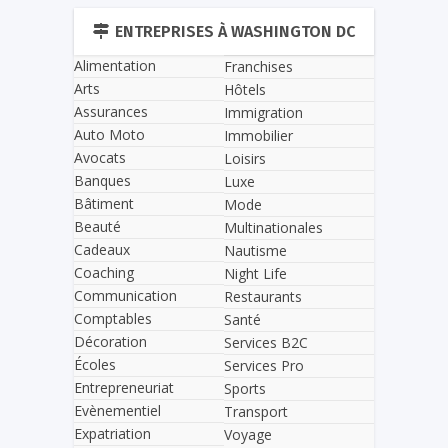
ENTREPRISES À WASHINGTON DC
Alimentation
Franchises
Arts
Hôtels
Assurances
Immigration
Auto Moto
Immobilier
Avocats
Loisirs
Banques
Luxe
Bâtiment
Mode
Beauté
Multinationales
Cadeaux
Nautisme
Coaching
Night Life
Communication
Restaurants
Comptables
Santé
Décoration
Services B2C
Écoles
Services Pro
Entrepreneuriat
Sports
Evènementiel
Transport
Expatriation
Voyage