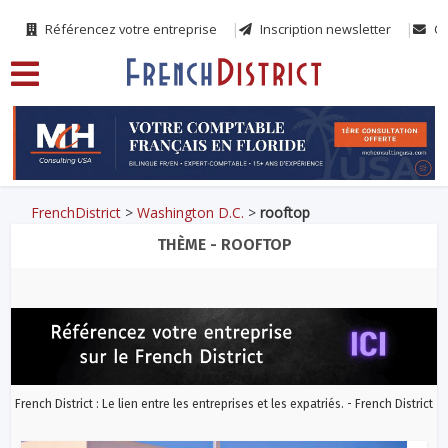
Référencez votre entreprise
Inscription newsletter
Co
FrenchDistrict
>
Washington D.C.
>
rooftop
THÈME - ROOFTOP
French District : Le lien entre les entreprises et les expatriés. - French District