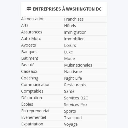
ENTREPRISES À WASHINGTON DC
Alimentation
Franchises
Arts
Hôtels
Assurances
Immigration
Auto Moto
Immobilier
Avocats
Loisirs
Banques
Luxe
Bâtiment
Mode
Beauté
Multinationales
Cadeaux
Nautisme
Coaching
Night Life
Communication
Restaurants
Comptables
Santé
Décoration
Services B2C
Écoles
Services Pro
Entrepreneuriat
Sports
Evènementiel
Transport
Expatriation
Voyage