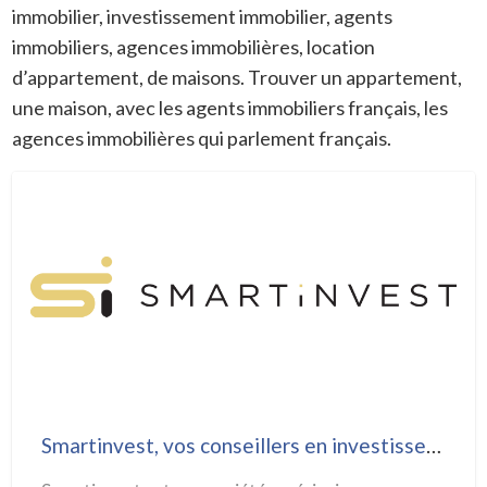
a
immobilier, investissement immobilier, agents
t
immobiliers, agences immobilières, location
A
d’appartement, de maisons. Trouver un appartement,
I
une maison, avec les agents immobiliers français, les
A
agences immobilières qui parlement français.
I
Smartinvest,
vos
conseillers
en
investissement
aux
USA
Smartinvest, vos conseillers en investissement aux USA