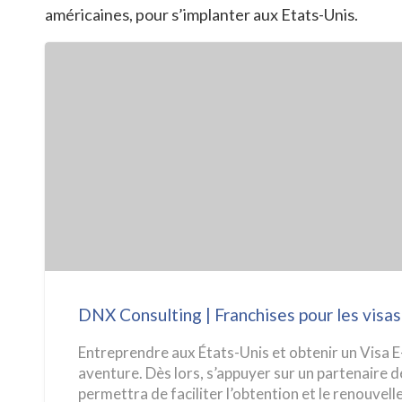
américaines, pour s’implanter aux Etats-Unis.
DNX
Consulting
|
Franchises
pour
les
DNX Consulting | Franchises pour les visas
visas
investisseur
Entreprendre aux États-Unis et obtenir un Visa E
aventure. Dès lors, s’appuyer sur un partenaire dé
permettra de faciliter l’obtention et le renouvel