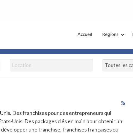
tes Annonces French District
Accueil
Régions
RS
Fe
-Unis. Des franchises pour des entrepreneurs qui
for
tats-Unis. Des packages clés en main pour obtenir un
ad
ou développer une franchise, franchises françaises ou