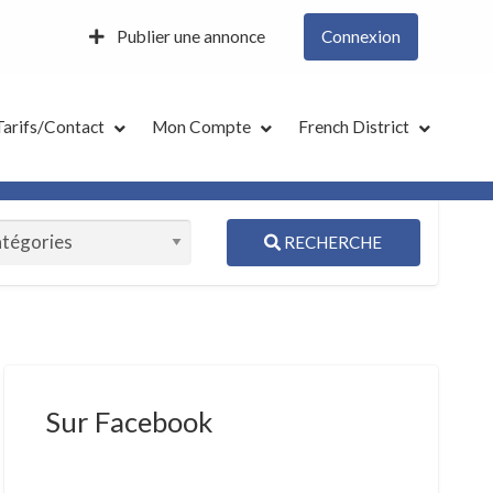
Publier une annonce
Connexion
Tarifs/Contact
Mon Compte
French District
RECHERCHE
S
ed
Sur Facebook