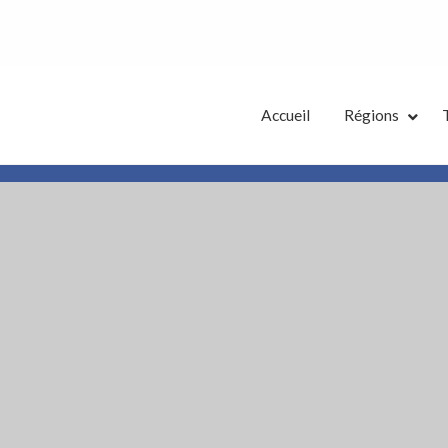
tes Annonces French District
Accueil
Régions