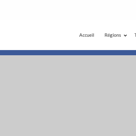
tes Annonces French District
Accueil
Régions