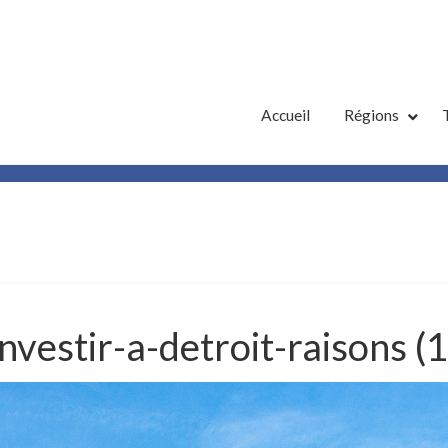
tes Annonces French District
Accueil
Régions
investir-a-detroit-raisons (1