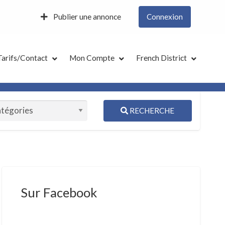
Publier une annonce
Connexion
Tarifs/Contact
Mon Compte
French District
RECHERCHE
S
ed
Sur Facebook