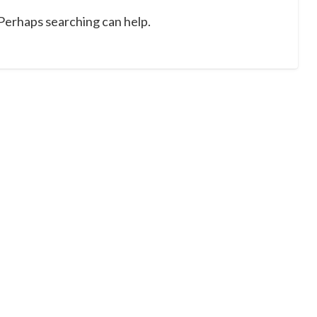
tag
 Perhaps searching can help.
obj
pro