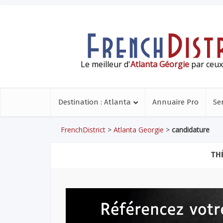
Le meilleur d'
Atlanta Géorgie
par ceux 
Destination : Atlanta
Annuaire Pro
Se
FrenchDistrict
>
Atlanta Georgie
>
candidature
TH