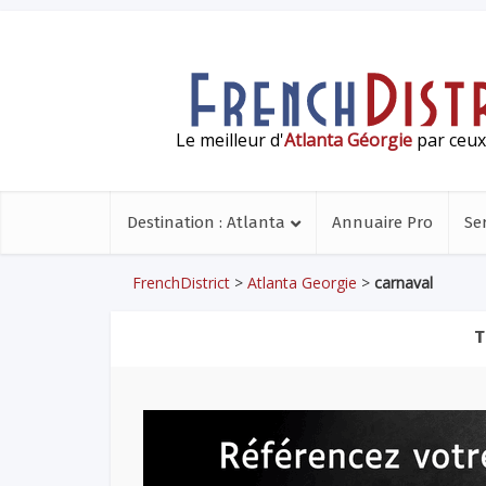
Le meilleur d'
Atlanta Géorgie
par ceux 
Destination : Atlanta
Annuaire Pro
Se
FrenchDistrict
>
Atlanta Georgie
>
carnaval
T