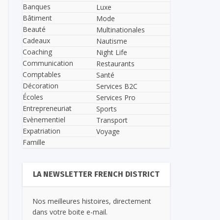
Banques
Luxe
Bâtiment
Mode
Beauté
Multinationales
Cadeaux
Nautisme
Coaching
Night Life
Communication
Restaurants
Comptables
Santé
Décoration
Services B2C
Écoles
Services Pro
Entrepreneuriat
Sports
Evènementiel
Transport
Expatriation
Voyage
Famille
LA NEWSLETTER FRENCH DISTRICT
Nos meilleures histoires, directement
dans votre boite e-mail.