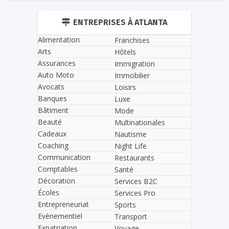
ENTREPRISES À ATLANTA
Alimentation
Franchises
Arts
Hôtels
Assurances
Immigration
Auto Moto
Immobilier
Avocats
Loisirs
Banques
Luxe
Bâtiment
Mode
Beauté
Multinationales
Cadeaux
Nautisme
Coaching
Night Life
Communication
Restaurants
Comptables
Santé
Décoration
Services B2C
Écoles
Services Pro
Entrepreneuriat
Sports
Evènementiel
Transport
Expatriation
Voyage